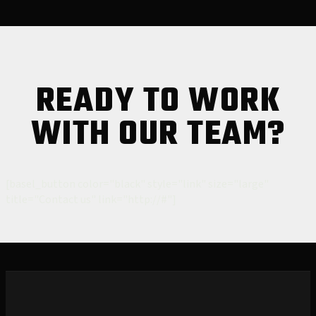
READY TO WORK
WITH OUR TEAM?
[basel_button color="black" style="link" size="large"
title="Contact us" link="http://#"]