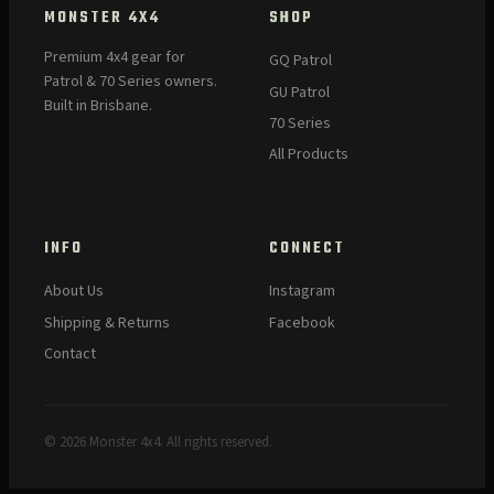
MONSTER 4X4
SHOP
Premium 4x4 gear for
GQ Patrol
Patrol & 70 Series owners.
GU Patrol
Built in Brisbane.
70 Series
All Products
INFO
CONNECT
About Us
Instagram
Shipping & Returns
Facebook
Contact
© 2026 Monster 4x4. All rights reserved.